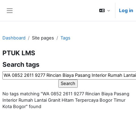
Skip to main content
Log in
Side panel
Dashboard
Site pages
Tags
PTUK LMS
Search tags
Search tags
No tags matching "WA 0852 2611 9277 Rincian Biaya Pasang
Interior Rumah Lantai Granit Hitam Terpercaya Bogor Timur
Kota Bogor" found