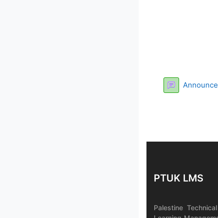
Announc
PTUK LMS
Palestine Technical
Learning Managem