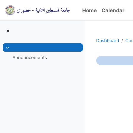
Skip to main content
Home
Calendar
Dashboard
Cou
Collapse
Announcements
Section 