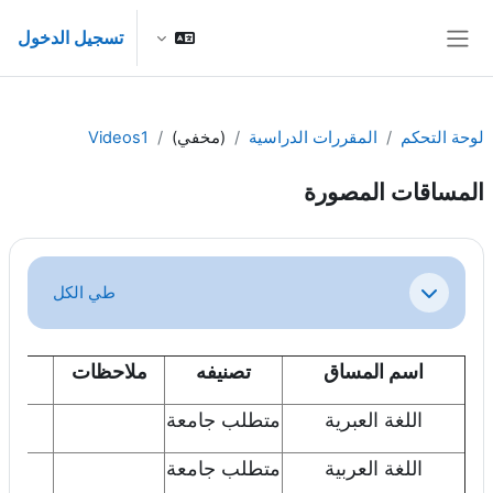
خطى إلى المحتوى الرئيسي
تسجيل الدخول
واجهة جانبية
لوحة التحكم
المقررات الدراسية
(مخفي)
Videos1
المساقات المصورة
الخطوط العريضة للقسم
طي الكل
طي
اسم المساق
تصنيفه
ملاحظات
اللغة العبرية
متطلب جامعة
اض
اللغة العربية
متطلب جامعة
اض